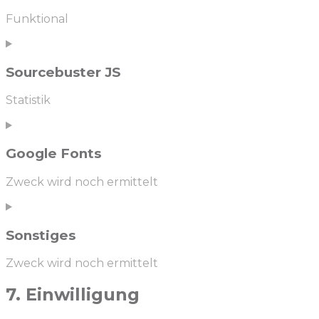
elementor
Funktional
Consent
to
service
Sourcebuster JS
wordpress
Statistik
Consent
to
service
Google Fonts
sourcebuster-
js
Zweck wird noch ermittelt
Consent
to
service
Sonstiges
google-
fonts
Zweck wird noch ermittelt
Consent
7. Einwilligung
to
service