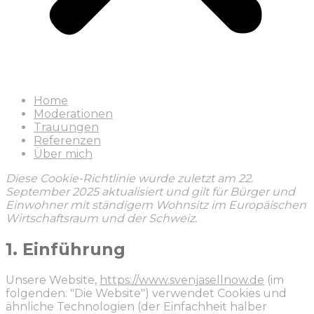
Home
Moderationen
Trauungen
Referenzen
Über mich
Diese Cookie-Richtlinie wurde zuletzt am 22.
September 2025 aktualisiert und gilt für Bürger und
Einwohner mit ständigem Wohnsitz im Europäischen
Wirtschaftsraum und der Schweiz.
1. Einführung
Unsere Website,
https://www.svenjasellnow.de
(im
folgenden: "Die Website") verwendet Cookies und
ähnliche Technologien (der Einfachheit halber