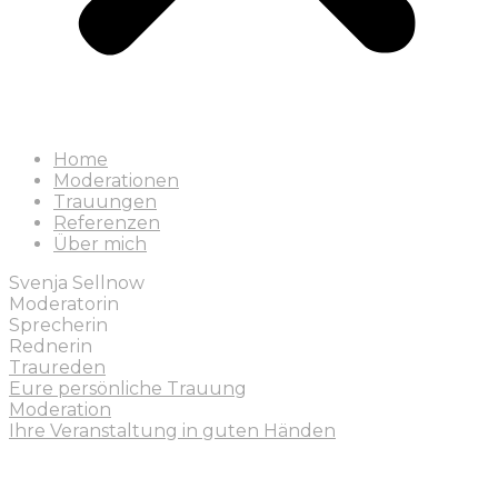
Home
Moderationen
Trauungen
Referenzen
Über mich
Svenja Sellnow
Moderatorin
Sprecherin
Rednerin
Traureden
Eure persönliche Trauung
Moderation
Ihre Veranstaltung in guten Händen