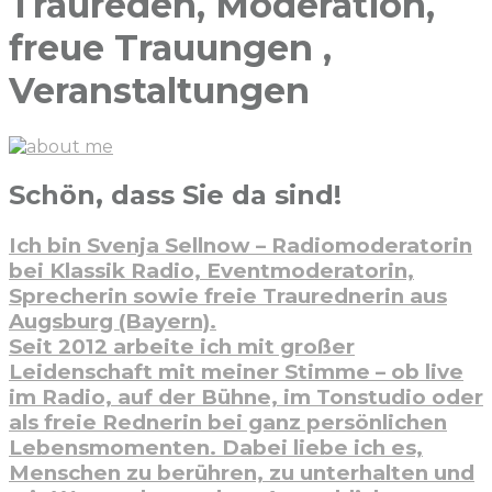
Traureden, Moderation,
freue Trauungen ,
Veranstaltungen
Schön, dass Sie da sind!
Ich bin Svenja Sellnow – Radiomoderatorin
bei Klassik Radio, Eventmoderatorin,
Sprecherin sowie freie Traurednerin aus
Augsburg (Bayern).
Seit 2012 arbeite ich mit großer
Leidenschaft mit meiner Stimme – ob live
im Radio, auf der Bühne, im Tonstudio oder
als freie Rednerin bei ganz persönlichen
Lebensmomenten. Dabei liebe ich es,
Menschen zu berühren, zu unterhalten und